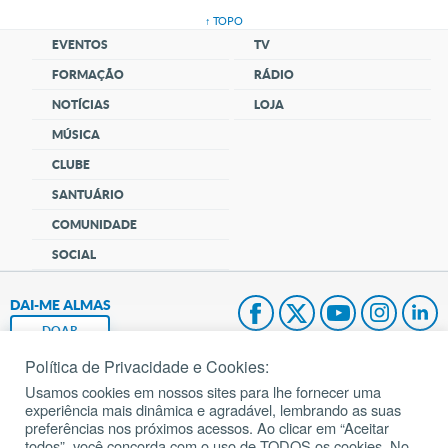
↑ TOPO
EVENTOS
TV
FORMAÇÃO
RÁDIO
NOTÍCIAS
LOJA
MÚSICA
CLUBE
SANTUÁRIO
COMUNIDADE
SOCIAL
DAI-ME ALMAS
DOAR
Política de Privacidade e Cookies:
Fundação João Paulo II
Usamos cookies em nossos sites para lhe fornecer uma
experiência mais dinâmica e agradável, lembrando as suas
Pedido de Oração
preferências nos próximos acessos. Ao clicar em “Aceitar
todos”, você concorda com o uso de TODOS os cookies. No