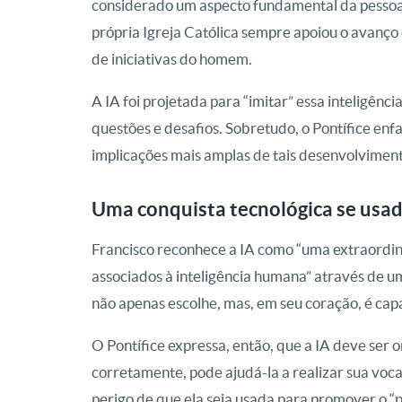
considerado um aspecto fundamental da pesso
própria Igreja Católica sempre apoiou o avanço 
de iniciativas do homem.
A IA foi projetada para “imitar” essa inteligên
questões e desafios. Sobretudo, o Pontífice enf
implicações mais amplas de tais desenvolviment
Uma conquista tecnológica se usa
Francisco reconhece a IA como “uma extraordiná
associados à inteligência humana” através de um
não apenas escolhe, mas, em seu coração, é capa
O Pontífice expressa, então, que a IA deve ser
corretamente, pode ajudá-la a realizar sua voc
perigo de que ela seja usada para promover o “p