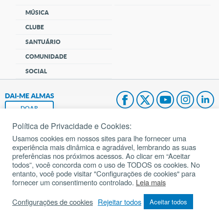
MÚSICA
CLUBE
SANTUÁRIO
COMUNIDADE
SOCIAL
DAI-ME ALMAS
DOAR
Política de Privacidade e Cookies:
Fundação João Paulo II
Usamos cookies em nossos sites para lhe fornecer uma
experiência mais dinâmica e agradável, lembrando as suas
Pedido de Oração
preferências nos próximos acessos. Ao clicar em “Aceitar
todos”, você concorda com o uso de TODOS os cookies. No
Mapa do site
entanto, você pode visitar "Configurações de cookies" para
fornecer um consentimento controlado.
Leia mais
Internacional
Configurações de cookies
Rejeitar todos
Aceitar todos
© 2002 – 2026
Todos os direitos reservados.
cancaonova.com