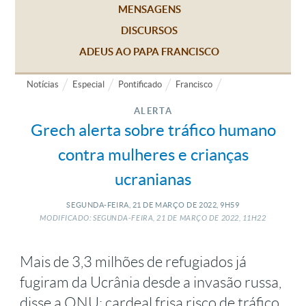
MENSAGENS
DISCURSOS
ADEUS AO PAPA FRANCISCO
Notícias
Especial
Pontificado
Francisco
ALERTA
Grech alerta sobre tráfico humano
contra mulheres e crianças
ucranianas
SEGUNDA-FEIRA, 21
DE
MARÇO
DE
2022, 9H59
MODIFICADO: SEGUNDA-FEIRA, 21
DE
MARÇO
DE
2022, 11H22
Mais de 3,3 milhões de refugiados já
fugiram da Ucrânia desde a invasão russa,
disse a ONU; cardeal frisa risco de tráfico