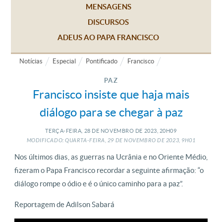
MENSAGENS
DISCURSOS
ADEUS AO PAPA FRANCISCO
Notícias
Especial
Pontificado
Francisco
PAZ
Francisco insiste que haja mais
diálogo para se chegar à paz
TERÇA-FEIRA, 28
DE
NOVEMBRO
DE
2023, 20H09
MODIFICADO: QUARTA-FEIRA, 29
DE
NOVEMBRO
DE
2023, 9H01
Nos últimos dias, as guerras na Ucrânia e no Oriente Médio,
fizeram o Papa Francisco recordar a seguinte afirmação: “o
diálogo rompe o ódio e é o único caminho para a paz”.
Reportagem de Adilson Sabará