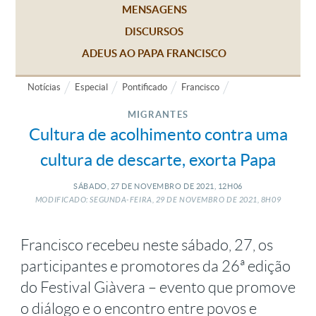
MENSAGENS
DISCURSOS
ADEUS AO PAPA FRANCISCO
Notícias
Especial
Pontificado
Francisco
MIGRANTES
Cultura de acolhimento contra uma
cultura de descarte, exorta Papa
SÁBADO, 27
DE
NOVEMBRO
DE
2021, 12H06
MODIFICADO: SEGUNDA-FEIRA, 29
DE
NOVEMBRO
DE
2021, 8H09
Francisco recebeu neste sábado, 27, os
participantes e promotores da 26ª edição
do Festival Giàvera – evento que promove
o diálogo e o encontro entre povos e