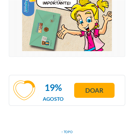
19%
DOAR
AGOSTO
↑ TOPO