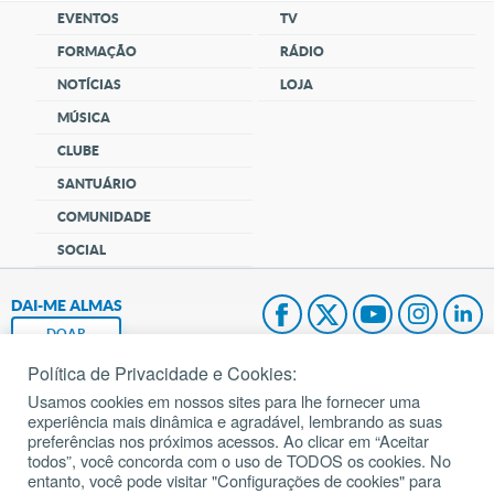
EVENTOS
TV
FORMAÇÃO
RÁDIO
NOTÍCIAS
LOJA
MÚSICA
CLUBE
SANTUÁRIO
COMUNIDADE
SOCIAL
DAI-ME ALMAS
DOAR
Política de Privacidade e Cookies:
Fundação João Paulo II
Usamos cookies em nossos sites para lhe fornecer uma
experiência mais dinâmica e agradável, lembrando as suas
Pedido de Oração
preferências nos próximos acessos. Ao clicar em “Aceitar
todos”, você concorda com o uso de TODOS os cookies. No
Mapa do site
entanto, você pode visitar "Configurações de cookies" para