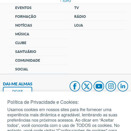
↑ TOPO
EVENTOS
TV
FORMAÇÃO
RÁDIO
NOTÍCIAS
LOJA
MÚSICA
CLUBE
SANTUÁRIO
COMUNIDADE
SOCIAL
DAI-ME ALMAS
DOAR
Política de Privacidade e Cookies:
Fundação João Paulo II
Usamos cookies em nossos sites para lhe fornecer uma
experiência mais dinâmica e agradável, lembrando as suas
Pedido de Oração
preferências nos próximos acessos. Ao clicar em “Aceitar
todos”, você concorda com o uso de TODOS os cookies. No
Mapa do site
entanto, você pode visitar "Configurações de cookies" para