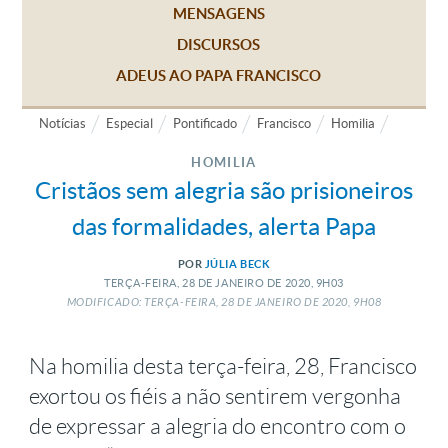
MENSAGENS
DISCURSOS
ADEUS AO PAPA FRANCISCO
Notícias
Especial
Pontificado
Francisco
Homilia
HOMILIA
Cristãos sem alegria são prisioneiros
das formalidades, alerta Papa
POR
JÚLIA BECK
TERÇA-FEIRA, 28
DE
JANEIRO
DE
2020, 9H03
MODIFICADO: TERÇA-FEIRA, 28
DE
JANEIRO
DE
2020, 9H08
Na homilia desta terça-feira, 28, Francisco
exortou os fiéis a não sentirem vergonha
de expressar a alegria do encontro com o