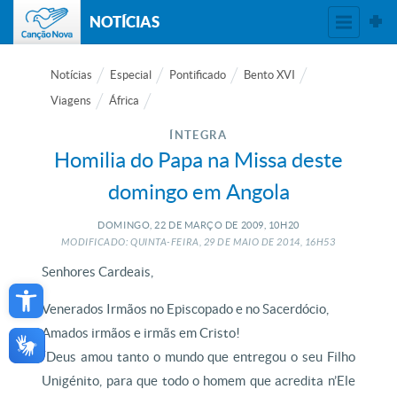
NOTÍCIAS
Notícias
Especial
Pontificado
Bento XVI
Viagens
África
ÍNTEGRA
Homilia do Papa na Missa deste
domingo em Angola
DOMINGO, 22
DE
MARÇO
DE
2009, 10H20
MODIFICADO: QUINTA-FEIRA, 29
DE
MAIO
DE
2014, 16H53
Senhores Cardeais,
Open toolbar
Venerados Irmãos no Episcopado e no Sacerdócio,
Amados irmãos e irmãs em Cristo!
“Deus amou tanto o mundo que entregou o seu Filho
Unigénito, para que todo o homem que acredita n’Ele