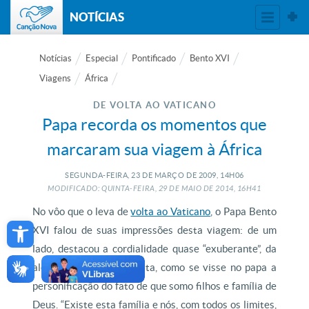
NOTÍCIAS
Notícias
Especial
Pontificado
Bento XVI
Viagens
África
DE VOLTA AO VATICANO
Papa recorda os momentos que
marcaram sua viagem à África
SEGUNDA-FEIRA, 23
DE
MARÇO
DE
2009, 14H06
MODIFICADO: QUINTA-FEIRA, 29
DE
MAIO
DE
2014, 16H41
No vôo que o leva de
volta ao Vaticano
, o Papa Bento
Open toolbar
XVI falou de suas impressões desta viagem: de um
lado, destacou a cordialidade quase “exuberante”, da
alegria da África em festa, como se visse no papa a
personificação do fato de que somo filhos e família de
Deus. “Existe esta família e nós, com todos os limites,