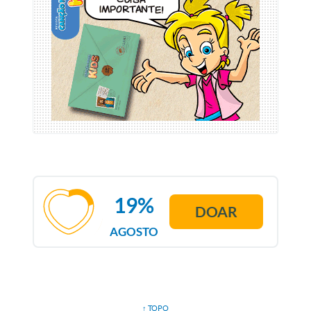
19%
DOAR
AGOSTO
↑ TOPO