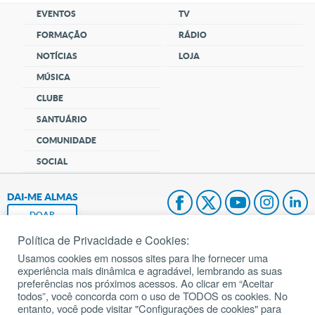
EVENTOS
TV
FORMAÇÃO
RÁDIO
NOTÍCIAS
LOJA
MÚSICA
CLUBE
SANTUÁRIO
COMUNIDADE
SOCIAL
DAI-ME ALMAS
DOAR
Política de Privacidade e Cookies:
Fundação João Paulo II
Usamos cookies em nossos sites para lhe fornecer uma
experiência mais dinâmica e agradável, lembrando as suas
Pedido de Oração
preferências nos próximos acessos. Ao clicar em “Aceitar
todos”, você concorda com o uso de TODOS os cookies. No
Mapa do site
entanto, você pode visitar "Configurações de cookies" para