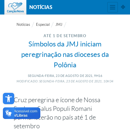
NOTÍCIAS
Notícias
Especial
JMJ
ATÉ 1 DE SETEMBRO
Símbolos da JMJ iniciam
peregrinação nas dioceses da
Polônia
SEGUNDA-FEIRA, 23
DE
AGOSTO
DE
2021, 9H16
MODIFICADO: SEGUNDA-FEIRA, 23
DE
AGOSTO
DE
2021, 10H34
Open toolbar
Cruz peregrina e ícone de Nossa
Senhora Salus Populi Romani
permanecerão no país até 1 de
setembro