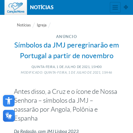
NOTÍCIAS
Notícias
Igreja
ANÚNCIO
Símbolos da JMJ peregrinarão em
Portugal a partir de novembro
QUINTA-FEIRA, 1
DE
JULHO
DE
2021, 15H00
MODIFICADO: QUINTA-FEIRA, 1
DE
JULHO
DE
2021, 15H46
Antes disso, a Cruz e o ícone de Nossa
Open toolbar
Senhora – símbolos da JMJ –
passarão por Angola, Polônia e
Espanha
Da Redação, com JMJ Lisboa 2023