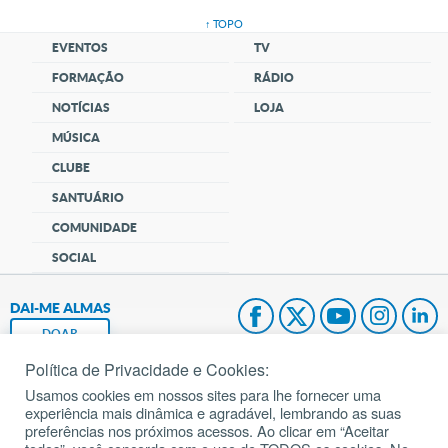
↑ TOPO
EVENTOS
TV
FORMAÇÃO
RÁDIO
NOTÍCIAS
LOJA
MÚSICA
CLUBE
SANTUÁRIO
COMUNIDADE
SOCIAL
DAI-ME ALMAS
DOAR
Política de Privacidade e Cookies:
Fundação João Paulo II
Usamos cookies em nossos sites para lhe fornecer uma
experiência mais dinâmica e agradável, lembrando as suas
Pedido de Oração
preferências nos próximos acessos. Ao clicar em “Aceitar