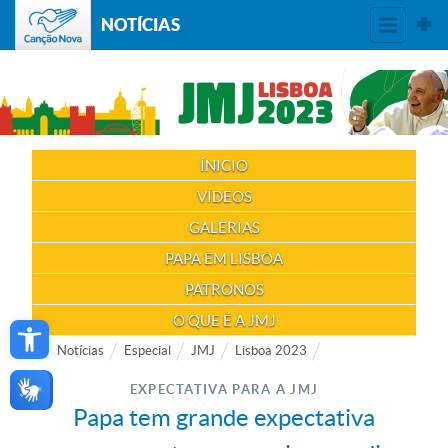
NOTÍCIAS
ÍNICIO
VÍDEOS
GALERIAS
PAPA EM LISBOA
PATRONOS
Open toolbar
O QUE É A JMJ
Notícias
Especial
JMJ
Lisboa 2023
EXPECTATIVA PARA A JMJ
Papa tem grande expectativa