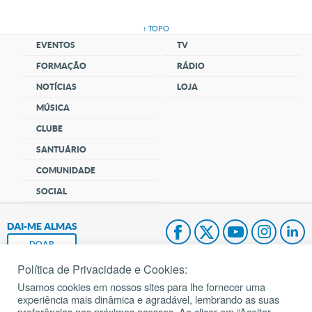
↑ TOPO
EVENTOS
TV
FORMAÇÃO
RÁDIO
NOTÍCIAS
LOJA
MÚSICA
CLUBE
SANTUÁRIO
COMUNIDADE
SOCIAL
DAI-ME ALMAS
DOAR
Política de Privacidade e Cookies:
Fundação João Paulo II
Usamos cookies em nossos sites para lhe fornecer uma
experiência mais dinâmica e agradável, lembrando as suas
Pedido de Oração
preferências nos próximos acessos. Ao clicar em “Aceitar