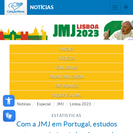
NOTÍCIAS
ÍNICIO
VÍDEOS
GALERIAS
PAPA EM LISBOA
PATRONOS
Open toolbar
O QUE É A JMJ
Notícias
Especial
JMJ
Lisboa 2023
ESTATÍSTICAS
Com a JMJ em Portugal, estudos