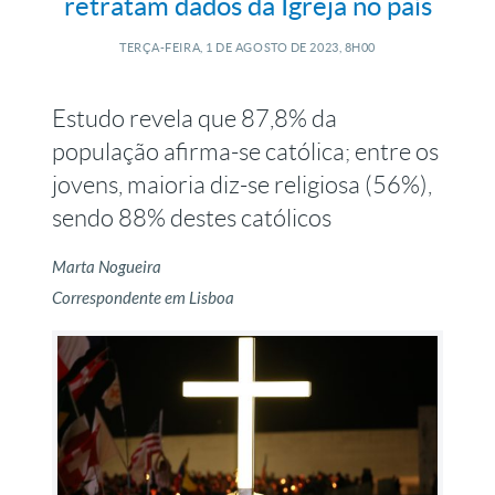
retratam dados da Igreja no país
TERÇA-FEIRA, 1
DE
AGOSTO
DE
2023, 8H00
Estudo revela que 87,8% da
população afirma-se católica; entre os
jovens, maioria diz-se religiosa (56%),
sendo 88% destes católicos
Marta Nogueira
Correspondente em Lisboa