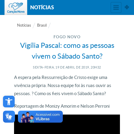
NOTÍCIAS
Notícias
Brasil
FOGO NOVO
Vigília Pascal: como as pessoas
vivem o Sábado Santo?
SEXTA-FEIRA, 19
DE
ABRIL
DE
2019, 20H32
A espera pela Ressurreição de Cristo exige uma
vivência própria. Nossa equipe foi às ruas ouvir as
Open toolbar
pessoas. ? Como os fieis vivem o Sábado Santo?
Reportagem de Monizy Amorim e Nelson Perroni