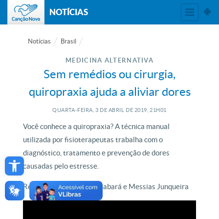
NOTÍCIAS
Notícias
Brasil
MEDICINA ALTERNATIVA
Sem remédios ou cirurgia,
quiropraxia ajuda a aliviar dores
QUARTA-FEIRA, 3
DE
ABRIL
DE
2019, 21H01
Você conhece a quiropraxia? A técnica manual
utilizada por fisioterapeutas trabalha com o
Open toolbar
diagnóstico, tratamento e prevenção de dores
causadas pelo estresse.
Reportagem de Adilson Sabará e Messias Junqueira