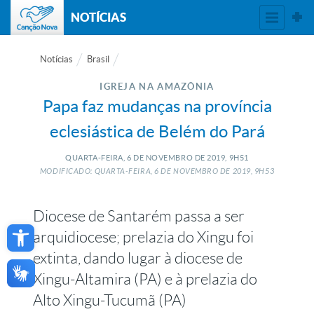
NOTÍCIAS
Notícias
Brasil
IGREJA NA AMAZÔNIA
Papa faz mudanças na província
eclesiástica de Belém do Pará
QUARTA-FEIRA, 6
DE
NOVEMBRO
DE
2019, 9H51
MODIFICADO: QUARTA-FEIRA, 6
DE
NOVEMBRO
DE
2019, 9H53
Diocese de Santarém passa a ser
Open toolbar
arquidiocese; prelazia do Xingu foi
extinta, dando lugar à diocese de
Xingu-Altamira (PA) e à prelazia do
Alto Xingu-Tucumã (PA)