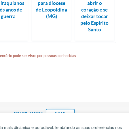
 iraquianos
para diocese
abrir o
ós anos de
de Leopoldina
coração e se
guerra
(MG)
deixar tocar
pelo Espírito
Santo
entário pode ser visto por pessoas conhecidas.
DAI-ME ALMAS
DOAR
a mais dinâmica e agradável, lembrando as suas preferências nos