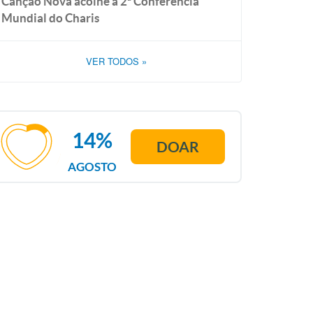
Canção Nova acolhe a 2ª Conferência
Mundial do Charis
VER TODOS
»
14%
DOAR
AGOSTO