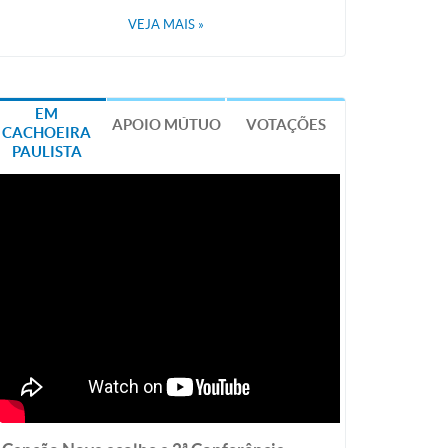
VEJA MAIS
»
EM
APOIO MÚTUO
VOTAÇÕES
CACHOEIRA
PAULISTA