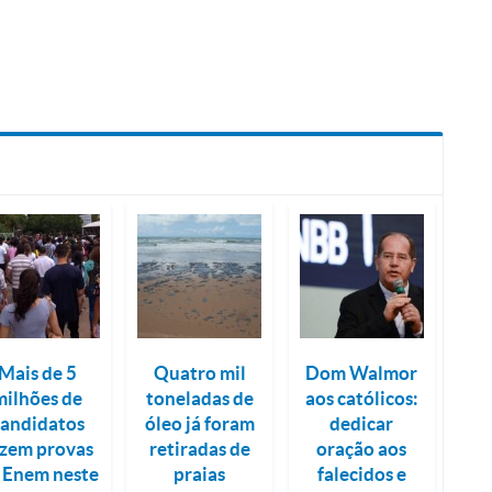
Mais de 5
Quatro mil
Dom Walmor
milhões de
toneladas de
aos católicos:
candidatos
óleo já foram
dedicar
azem provas
retiradas de
oração aos
 Enem neste
praias
falecidos e