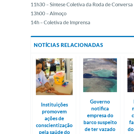
11h30 – Síntese Coletiva da Roda de Conversa
13h00 – Almoço
14h – Coletiva de Imprensa
NOTÍCIAS RELACIONADAS
Governo
Instituições
notifica
promovem
empresa do
ações de
barco suspeito
f
conscientização
de ter vazado
do
pela saúde do