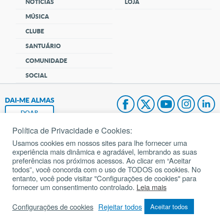
NOTÍCIAS
LOJA
MÚSICA
CLUBE
SANTUÁRIO
COMUNIDADE
SOCIAL
DAI-ME ALMAS
DOAR
Política de Privacidade e Cookies:
Fundação João Paulo II
Usamos cookies em nossos sites para lhe fornecer uma
experiência mais dinâmica e agradável, lembrando as suas
Pedido de Oração
preferências nos próximos acessos. Ao clicar em “Aceitar
todos”, você concorda com o uso de TODOS os cookies. No
Mapa do site
entanto, você pode visitar "Configurações de cookies" para
fornecer um consentimento controlado.
Leia mais
Internacional
Configurações de cookies
Rejeitar todos
Aceitar todos
© 2002 – 2026
Todos os direitos reservados.
cancaonova.com