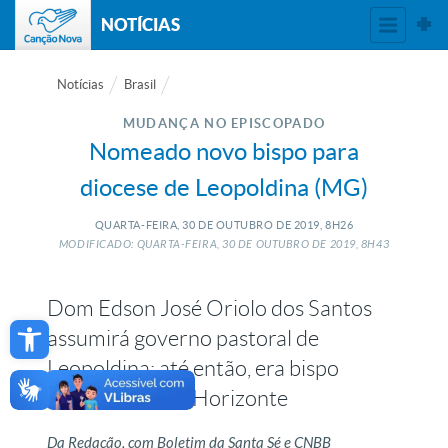
NOTÍCIAS
Notícias
Brasil
MUDANÇA NO EPISCOPADO
Nomeado novo bispo para
diocese de Leopoldina (MG)
QUARTA-FEIRA, 30
DE
OUTUBRO
DE
2019, 8H26
MODIFICADO: QUARTA-FEIRA, 30
DE
OUTUBRO
DE
2019, 8H43
Dom Edson José Oriolo dos Santos
Open toolbar
assumirá governo pastoral de
Leopoldina; até então, era bispo
auxiliar de Belo Horizonte
Da Redação, com Boletim da Santa Sé e CNBB