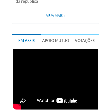
da república
VEJA MAIS
»
EM ASSIS
APOIO MÚTUO
VOTAÇÕES