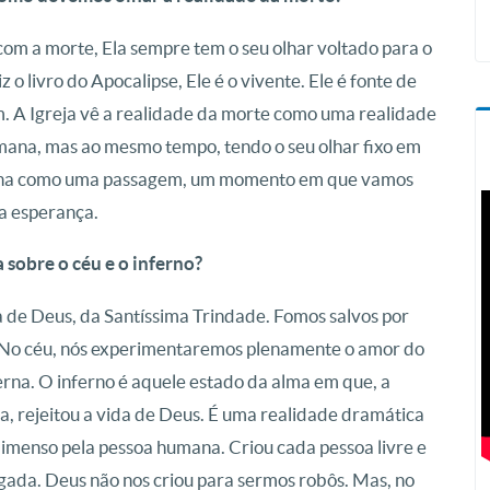
com a morte, Ela sempre tem o seu olhar voltado para o
o livro do Apocalipse, Ele é o vivente. Ele é fonte de
m. A Igreja vê a realidade da morte como uma realidade
mana, mas ao mesmo tempo, tendo o seu olhar fixo em
umana como uma passagem, um momento em que vamos
a esperança.
a sobre o céu e o inferno?
a de Deus, da Santíssima Trindade. Fomos salvos por
. No céu, nós experimentaremos plenamente o amor do
terna. O inferno é aquele estado da alma em que, a
a, rejeitou a vida de Deus. É uma realidade dramática
imenso pela pessoa humana. Criou cada pessoa livre e
ada. Deus não nos criou para sermos robôs. Mas, no