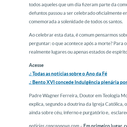
todos aqueles que um dia fizeram parte da comuni
defuntos passou a ser celebrado oficialmente e
comemorada a solenidade de todos os santos.
Ao celebrar esta data, é comum pensarmos sobre
perguntar: o que acontece após a morte? Para 
realmente lugares ou apenas estados de espírit
Acesse
.: Todas as notícias sobre o Ano da Fé
.: Bento XVI concede Indulgência plenária po
Padre Wagner Ferreira, Doutor em Teologia M
explica, segundo a doutrina da Igreja Católica,
ainda sobre céu, inferno e purgatório e, esclarec
noticias.cancaonova.com
–
Em primeiro lugar, 