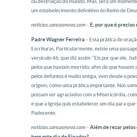
ou destruição do mundo. Mas, será um momento, 
um estabelecimento definitivo do Reino de Deu
noticias.cancaonova.com
–
E, por que é preciso
Padre Wagner Ferreira
– Esta prática de oraç
Escrituras. Particularmente, existe uma passag
versículo 46, que diz assim: “Eis por que ele, J
pelos que haviam morrido, afim de que fossem a
pelos defuntos é muito antiga, vem desde o povo 
origem, como uma prática importante. Nós somo
possam ser agraciados com a Misericórdia, com
e que a Igreja quis estabelecer um dia para que 
Padecente.
noticias.cancaonova.com
–
Além de rezar pelos 
bem este dia de Finados?