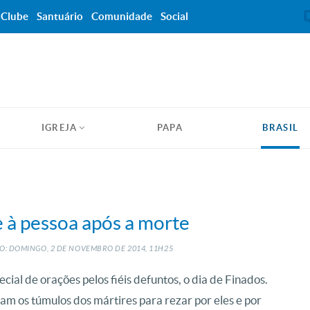
Clube
Santuário
Comunidade
Social
IGREJA
PAPA
BRASIL
e à pessoa após a morte
O: DOMINGO, 2
DE
NOVEMBRO
DE
2014, 11H25
ecial de orações pelos fiéis defuntos, o dia de Finados.
avam os túmulos dos mártires para rezar por eles e por