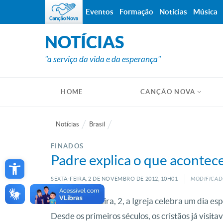
Eventos
Formação
Notícias
Música
NOTÍCIAS
"a serviço da vida e da esperança"
HOME
CANÇÃO NOVA
Notícias
Brasil
FINADOS
Open toolbar
Padre explica o que acontec
SEXTA-FEIRA, 2
DE
NOVEMBRO
DE
2012, 10H01
MODIFICAD
Nesta sexta-feira, 2, a Igreja celebra um dia esp
Desde os primeiros séculos, os cristãos já visit