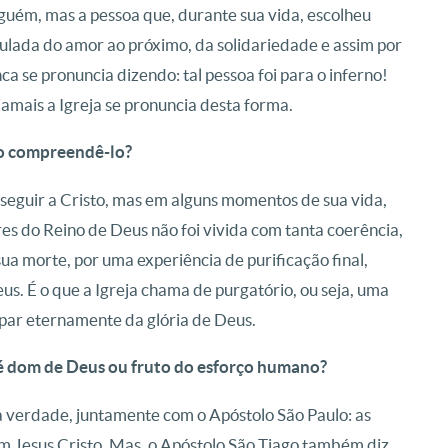
uém, mas a pessoa que, durante sua vida, escolheu
lada do amor ao próximo, da solidariedade e assim por
a se pronuncia dizendo: tal pessoa foi para o inferno!
jamais a Igreja se pronuncia desta forma.
mo compreendê-lo?
 seguir a Cristo, mas em alguns momentos de sua vida,
res do Reino de Deus não foi vivida com tanta coerência,
sua morte, por uma experiência de purificação final,
us. É o que a Igreja chama de purgatório, ou seja, uma
cipar eternamente da glória de Deus.
é dom de Deus ou fruto do esforço humano?
a verdade, juntamente com o Apóstolo São Paulo: as
em Jesus Cristo. Mas, o Apóstolo São Tiago também diz