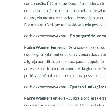
condenação. É Claro que Deus não condena ning
uma vida sem Deus, descomprometida, desvincu
diante, ela mesmo se condena. Mas, a Igreja nunc
Por mais terrível que tenha sido aquela pessoa, 
noticias.cancaonova.com
–
E o purgatório, co
Padre Wagner Ferreira
– Se a pessoa procurou
essa opção pelo Senhor e pela vivência dos valo
a Igreja acredita que a pessoa passa, depois de 
antes de participar eternamente da glória de De
purificação final para que a pessoa possa parti
noticias.cancaonova.com
–
Quanto à salvação: 
Padre Wagner Ferreira
– A Igreja professa ess
pessoas são salvas pela graça de Deus, pela fé 