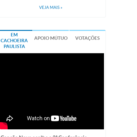
VEJA MAIS
»
EM
APOIO MÚTUO
VOTAÇÕES
CACHOEIRA
PAULISTA