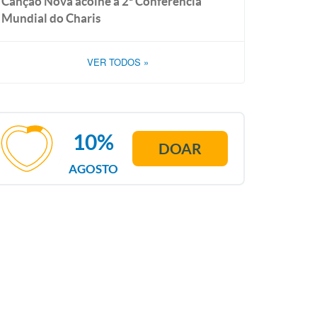
Canção Nova acolhe a 2ª Conferência
Mundial do Charis
VER TODOS
»
10%
DOAR
AGOSTO