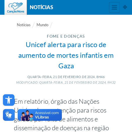
NOTÍCIAS
Notícias
Mundo
FOME E DOENÇAS
Unicef alerta para risco de
aumento de mortes infantis em
Gaza
QUARTA-FEIRA, 21
DE
FEVEREIRO
DE
2024, 8H46
MODIFICADO: QUARTA-FEIRA, 21
DE
FEVEREIRO
DE
2024, 9H32
Open toolbar
Em relatório, órgão das Nações
Unidas chama atenção para riscos
gerado por falta de alimentos e
disseminação de doenças na região