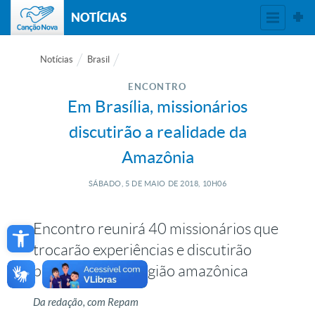
NOTÍCIAS
Notícias
Brasil
ENCONTRO
Em Brasília, missionários
discutirão a realidade da
Amazônia
SÁBADO, 5
DE
MAIO
DE
2018, 10H06
Open toolbar
Encontro reunirá 40 missionários que
trocarão experiências e discutirão
projetos para a região amazônica
Da redação, com Repam