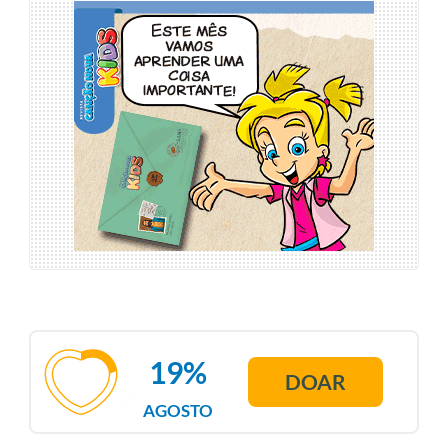
19%
DOAR
AGOSTO