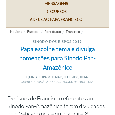
MENSAGENS
DISCURSOS
ADEUS AO PAPA FRANCISCO
Notícias
Especial
Pontificado
Francisco
SÍNODO DOS BISPOS 2019
Papa escolhe tema e divulga
nomeações para Sínodo Pan-
Amazônico
QUINTA-FEIRA, 8
DE
MARÇO
DE
2018, 10H42
MODIFICADO: SÁBADO, 10
DE
MARÇO
DE
2018, 0H05
Decisões de Francisco referentes ao
Sínodo Pan-Amazônico foram divulgados
pelo Vaticano nesta quinta-feira, 8