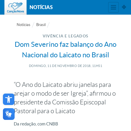
NOTÍCIAS
Notícias
Brasil
VIVÊNCIA E LEGADOS
Dom Severino faz balanço do Ano
Nacional do Laicato no Brasil
DOMINGO, 11
DE
NOVEMBRO
DE
2018, 11H51
“O Ano do Laicato abriu janelas para
Open toolbar
arejar o modo de ser Igreja”, afirmou o
presidente da Comissão Episcopal
Pastoral para o Laicato
Da redação, com CNBB