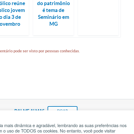
ólico reúne
do patrimônio
lico jovem
é tema de
o dia 3 de
Seminário em
ovembro
MG
entário pode ser visto por pessoas conhecidas.
DAI-ME ALMAS
DOAR
a mais dinâmica e agradável, lembrando as suas preferências nos
om o uso de TODOS os cookies. No entanto, você pode visitar
Fundação João Paulo II
Pedido de Oração
Ma