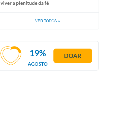
viver a plenitude da fé
VER TODOS
»
19%
DOAR
AGOSTO