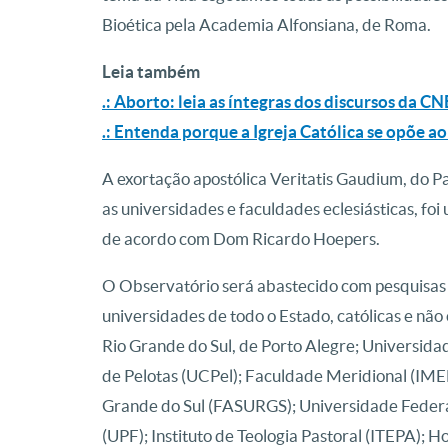
Bioética pela Academia Alfonsiana, de Roma.
Leia também
.: Aborto: leia as íntegras dos discursos da C
.: Entenda porque a Igreja Católica se opõe a
A exortação apostólica Veritatis Gaudium, do P
as universidades e faculdades eclesiásticas, fo
de acordo com Dom Ricardo Hoepers.
O Observatório será abastecido com pesquisas 
universidades de todo o Estado, católicas e não
Rio Grande do Sul, de Porto Alegre; Universida
de Pelotas (UCPel); Faculdade Meridional (IME
Grande do Sul (FASURGS); Universidade Federal
(UPF); Instituto de Teologia Pastoral (ITEPA); H