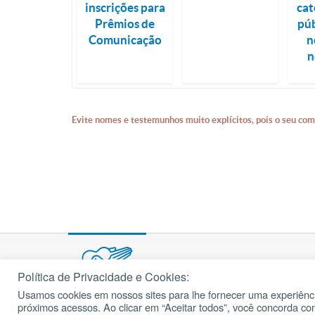
inscrições para
cat
Prêmios de
púb
Comunicação
n
n
Evite nomes e testemunhos muito explícitos, pois o seu com
Política de Privacidade e Cookies:
Usamos cookies em nossos sites para lhe fornecer uma experiênci
© 2002 – 2026
próximos acessos. Ao clicar em “Aceitar todos”, você concorda c
cancaonova.com