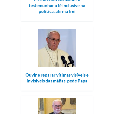
testemunhar a fé inclusive na
política, afirma frei
Ouvir e reparar vítimas visíveis e
invisíveis das máfias, pede Papa