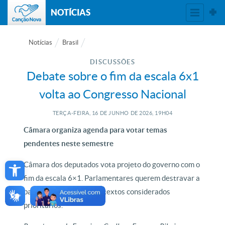
NOTÍCIAS
Notícias
Brasil
DISCUSSÕES
Debate sobre o fim da escala 6x1
volta ao Congresso Nacional
TERÇA-FEIRA, 16
DE
JUNHO
DE
2026, 19H04
Câmara organiza agenda para votar temas
pendentes neste semestre
Open toolbar
Câmara dos deputados vota projeto do governo com o
fim da escala 6×1. Parlamentares querem destravar a
pauta para votar outros textos considerados
prioritários.