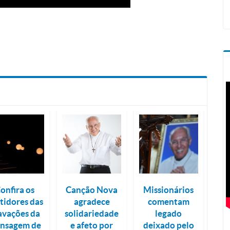
onfira os
Canção Nova
Missionários
tidores das
agradece
comentam
avações da
solidariedade
legado
nsagem de
e afeto por
deixado pelo