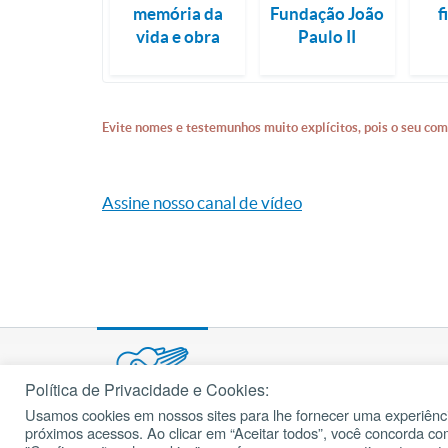
memória da
Fundação João
f
vida e obra
Paulo II
Evite nomes e testemunhos muito explícitos, pois o seu com
Assine nosso canal de vídeo
Política de Privacidade e Cookies:
Usamos cookies em nossos sites para lhe fornecer uma experiênci
© 2002 – 2026
próximos acessos. Ao clicar em “Aceitar todos”, você concorda c
cancaonova.com
Todos os direitos reservados.