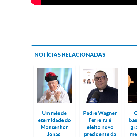
NOTÍCIAS RELACIONADAS
Um mês de
Padre Wagner
C
eternidade do
Ferreira é
bas
Monsenhor
eleito novo
gr
Jonas:
presidente da
me