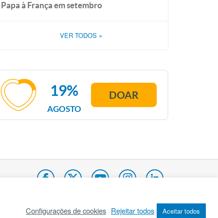
Papa à França em setembro
VER TODOS
»
19%
DOAR
AGOSTO
Configurações de cookies
Rejeitar todos
Aceitar todos
pa do site
Internacional