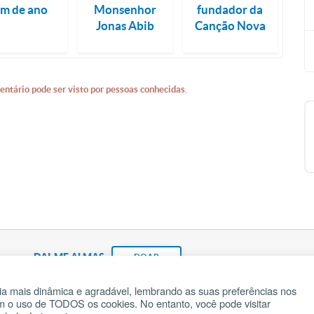
im de ano
Monsenhor
fundador da
Jonas Abib
Canção Nova
entário pode ser visto por pessoas conhecidas.
DAI-ME ALMAS
DOAR
a mais dinâmica e agradável, lembrando as suas preferências nos
om o uso de TODOS os cookies. No entanto, você pode visitar
Fundação João Paulo II
Pedido de Oração
Ma