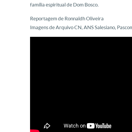
família espiritual de Dom Bosco.
Reportagem de Ronnaldh Oliveira
Imagens de Arquivo CN, ANS Salesiano, Pascom