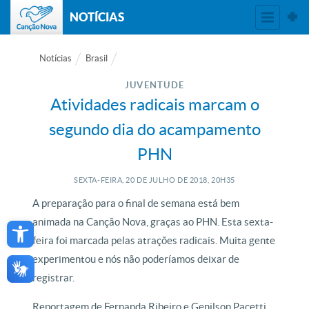
NOTÍCIAS
Notícias
Brasil
JUVENTUDE
Atividades radicais marcam o
segundo dia do acampamento
PHN
SEXTA-FEIRA, 20
DE
JULHO
DE
2018, 20H35
A preparação para o final de semana está bem
Open toolbar
animada na Canção Nova, graças ao PHN. Esta sexta-
feira foi marcada pelas atrações radicais. Muita gente
experimentou e nós não poderíamos deixar de
registrar.
Reportagem de Fernanda Ribeiro e Genilson Pacetti.