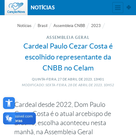
NOTÍCIAS
Notícias
Brasil
Assembleia CNBB
2023
ASSEMBLEIA GERAL
Cardeal Paulo Cezar Costa é
escolhido representante da
CNBB no Celam
QUINTA-FEIRA, 27
DE
ABRIL
DE
2023, 13H01
MODIFICADO: SEXTA-FEIRA, 28
DE
ABRIL
DE
2023, 10H52
Open toolbar
Cardeal desde 2022, Dom Paulo
Cezar Costa é o atual arcebispo de
Brasília; escolha aconteceu nesta
manhã, na Assembleia Geral