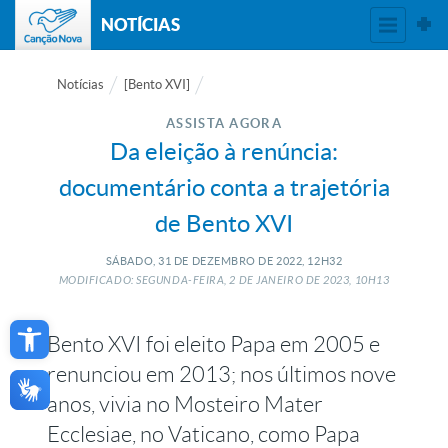
NOTÍCIAS
Notícias
[Bento XVI]
ASSISTA AGORA
Da eleição à renúncia:
documentário conta a trajetória
de Bento XVI
SÁBADO, 31
DE
DEZEMBRO
DE
2022, 12H32
MODIFICADO: SEGUNDA-FEIRA, 2
DE
JANEIRO
DE
2023, 10H13
Open toolbar
Bento XVI foi eleito Papa em 2005 e
renunciou em 2013; nos últimos nove
anos, vivia no Mosteiro Mater
Ecclesiae, no Vaticano, como Papa