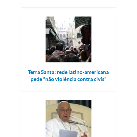
Terra Santa: rede latino-americana
pede “não violência contra civis"