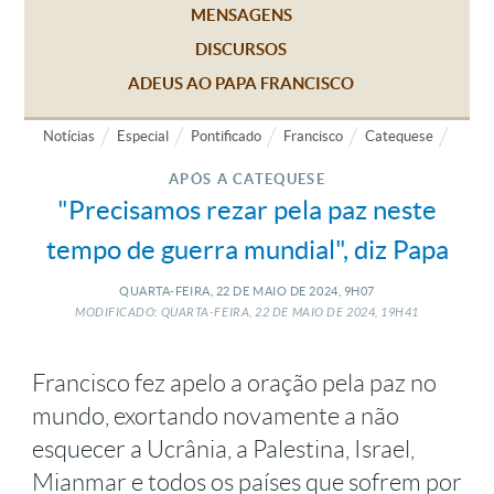
MENSAGENS
DISCURSOS
ADEUS AO PAPA FRANCISCO
Notícias
Especial
Pontificado
Francisco
Catequese
APÓS A CATEQUESE
"Precisamos rezar pela paz neste
tempo de guerra mundial", diz Papa
QUARTA-FEIRA, 22
DE
MAIO
DE
2024, 9H07
MODIFICADO: QUARTA-FEIRA, 22
DE
MAIO
DE
2024, 19H41
Francisco fez apelo a oração pela paz no
mundo, exortando novamente a não
esquecer a Ucrânia, a Palestina, Israel,
Mianmar e todos os países que sofrem por