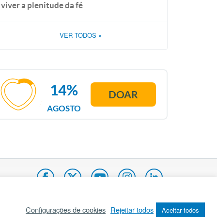
viver a plenitude da fé
VER TODOS
»
14%
DOAR
AGOSTO
Configurações de cookies
Rejeitar todos
Aceitar todos
pa do site
Internacional