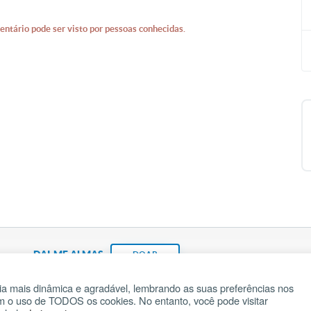
entário pode ser visto por pessoas conhecidas.
DAI-ME ALMAS
DOAR
a mais dinâmica e agradável, lembrando as suas preferências nos
om o uso de TODOS os cookies. No entanto, você pode visitar
Fundação João Paulo II
Pedido de Oração
Ma