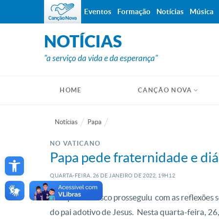
Eventos
Formação
Notícias
Música
NOTÍCIAS
"a serviço da vida e da esperança"
HOME
CANÇÃO NOVA
Notícias
Papa
NO VATICANO
Open toolbar
Papa pede fraternidade e diá
QUARTA-FEIRA, 26
DE
JANEIRO
DE
2022, 19H12
O Papa Francisco prosseguiu com as reflexões s
do pai adotivo de Jesus. Nesta quarta-feira, 26