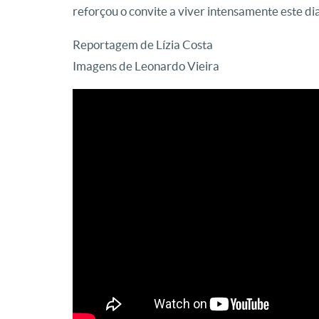
reforçou o convite a viver intensamente este dia
Reportagem de Lízia Costa
Imagens de Leonardo Vieira