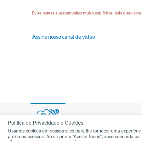
Evite nomes e testemunhos muito explícitos, pois o seu com
Assine nosso canal de vídeo
Política de Privacidade e Cookies:
Usamos cookies em nossos sites para lhe fornecer uma experiênci
© 2002 – 2026
próximos acessos. Ao clicar em “Aceitar todos”, você concorda c
cancaonova.com
Todos os direitos reservados.