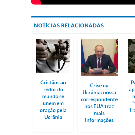
NOTÍCIAS RELACIONADAS
Cristãos ao
P
Crise na
redor do
ap
Ucrânia: nossa
mundo se
n
correspondente
unem em
"
nos EUA traz
oração pela
fr
mais
Ucrânia
informações