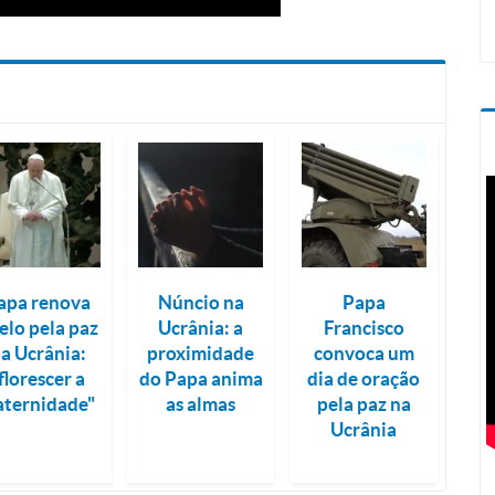
apa renova
Núncio na
Papa
elo pela paz
Ucrânia: a
Francisco
a Ucrânia:
proximidade
convoca um
florescer a
do Papa anima
dia de oração
aternidade"
as almas
pela paz na
Ucrânia