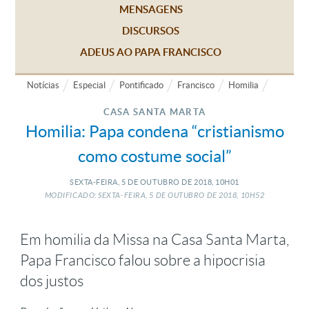
MENSAGENS
DISCURSOS
ADEUS AO PAPA FRANCISCO
Notícias
Especial
Pontificado
Francisco
Homilia
CASA SANTA MARTA
Homilia: Papa condena “cristianismo
como costume social”
SEXTA-FEIRA, 5
DE
OUTUBRO
DE
2018, 10H01
MODIFICADO: SEXTA-FEIRA, 5
DE
OUTUBRO
DE
2018, 10H52
Em homilia da Missa na Casa Santa Marta,
Papa Francisco falou sobre a hipocrisia
dos justos