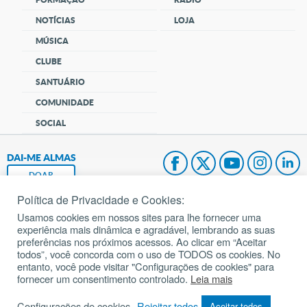
NOTÍCIAS
LOJA
MÚSICA
CLUBE
SANTUÁRIO
COMUNIDADE
SOCIAL
DAI-ME ALMAS
DOAR
Política de Privacidade e Cookies:
Fundação João Paulo II
Usamos cookies em nossos sites para lhe fornecer uma
experiência mais dinâmica e agradável, lembrando as suas
Pedido de Oração
preferências nos próximos acessos. Ao clicar em “Aceitar
todos”, você concorda com o uso de TODOS os cookies. No
Mapa do site
entanto, você pode visitar "Configurações de cookies" para
fornecer um consentimento controlado.
Leia mais
Internacional
Configurações de cookies
Rejeitar todos
Aceitar todos