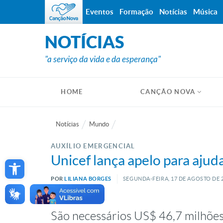
Eventos
Formação
Notícias
Música
NOTÍCIAS
"a serviço da vida e da esperança"
HOME
CANÇÃO NOVA
Notícias
Mundo
AUXÍLIO EMERGENCIAL
Open toolbar
Unicef lança apelo para ajud
POR
LILIANA BORGES
SEGUNDA-FEIRA, 17
DE
AGOSTO
DE
2
São necessários US$ 46,7 milhões 