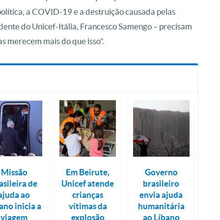
política, a COVID-19 e a destruição causada pelas
sidente do Unicef-Itália, Francesco Samengo – precisam
as merecem mais do que isso”.
Missão
Em Beirute,
Governo
asileira de
Unicef atende
brasileiro
ajuda ao
crianças
envia ajuda
ano inicia a
vítimas da
humanitária
viagem
explosão
ao Líbano