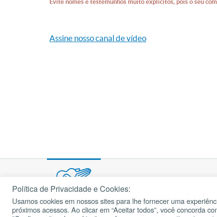
Evite nomes e testemunhos muito explícitos, pois o seu com
Assine nosso canal de vídeo
Política de Privacidade e Cookies:
Usamos cookies em nossos sites para lhe fornecer uma experiênci
© 2002 – 2026
próximos acessos. Ao clicar em “Aceitar todos”, você concorda c
cancaonova.com
Todos os direitos reservados.