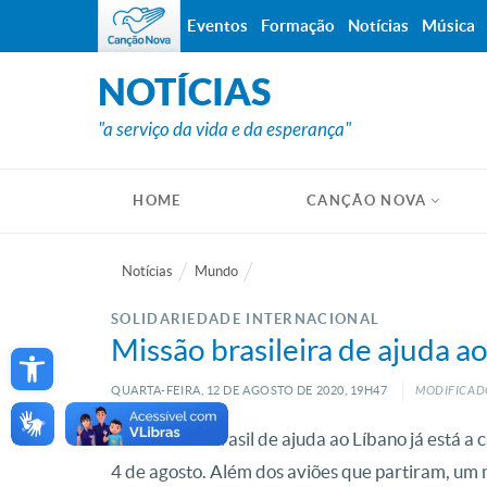
Eventos
Formação
Notícias
Música
NOTÍCIAS
"a serviço da vida e da esperança"
HOME
CANÇÃO NOVA
Notícias
Mundo
SOLIDARIEDADE INTERNACIONAL
Open toolbar
Missão brasileira de ajuda ao
QUARTA-FEIRA, 12
DE
AGOSTO
DE
2020, 19H47
MODIFICADO
A missão do Brasil de ajuda ao Líbano já está a
4 de agosto. Além dos aviões que partiram, um