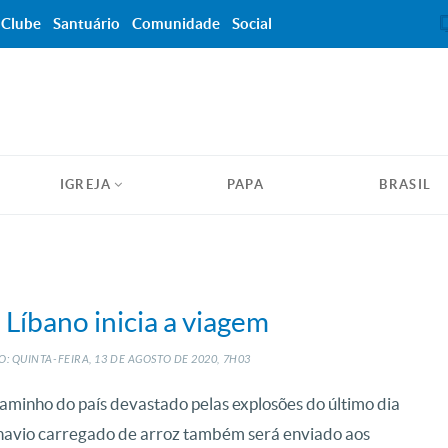
Clube
Santuário
Comunidade
Social
IGREJA
PAPA
BRASIL
 Líbano inicia a viagem
: QUINTA-FEIRA, 13
DE
AGOSTO
DE
2020, 7H03
 caminho do país devastado pelas explosões do último dia
 navio carregado de arroz também será enviado aos