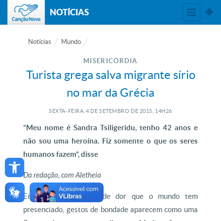
NOTÍCIAS
Notícias
Mundo
MISERICÓRDIA
Turista grega salva migrante sírio
no mar da Grécia
SEXTA-FEIRA, 4
DE
SETEMBRO
DE
2015, 14H26
“Meu nome é Sandra Tsiligeridu, tenho 42 anos e
não sou uma heroína. Fiz somente o que os seres
Open toolbar
humanos fazem”, disse
Da redação, com Aletheia
Em meio ao cenário de dor que o mundo tem
presenciado, gestos de bondade aparecem como uma