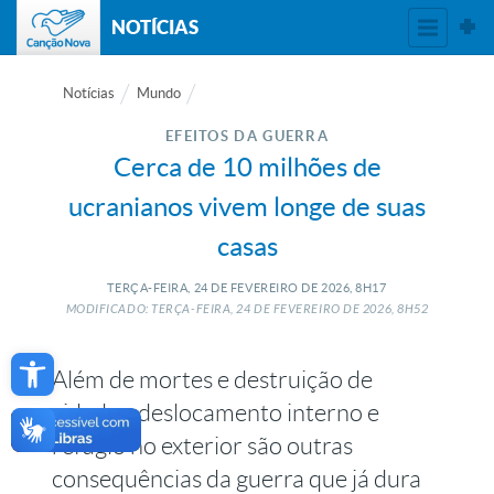
NOTÍCIAS
Notícias
Mundo
EFEITOS DA GUERRA
Cerca de 10 milhões de
ucranianos vivem longe de suas
casas
TERÇA-FEIRA, 24
DE
FEVEREIRO
DE
2026, 8H17
MODIFICADO: TERÇA-FEIRA, 24
DE
FEVEREIRO
DE
2026, 8H52
Open toolbar
Além de mortes e destruição de
cidades, deslocamento interno e
refúgio no exterior são outras
consequências da guerra que já dura