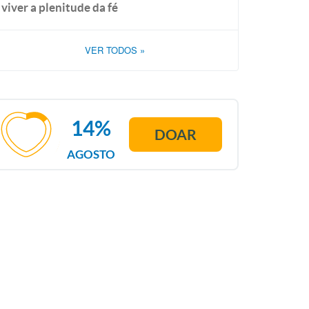
viver a plenitude da fé
VER TODOS
»
14%
DOAR
AGOSTO