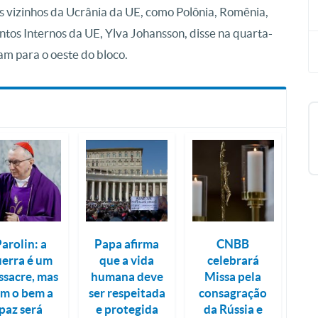
s vizinhos da Ucrânia da UE, como Polônia, Romênia,
ntos Internos da UE, Ylva Johansson, disse na quarta-
am para o oeste do bloco.
arolin: a
Papa afirma
CNBB
uerra é um
que a vida
celebrará
ssacre, mas
humana deve
Missa pela
m o bem a
ser respeitada
consagração
paz será
e protegida
da Rússia e