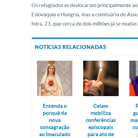
Os refugiados se deslocaram principalmente ao
Eslováquia e Hungria, mas a comissária de Assu
feira, 23, que cerca de dois milhões já se mudar
NOTÍCIAS RELACIONADAS
Entenda o
Celam
P
porquê da
mobiliza
g
nova
conferências
ma
consagração
episcopais
co
ao Imaculado
para ato de