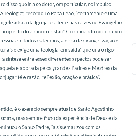
e disse que iria se deter, em particular, no impulso
 “A teologia”, recordou o Papa Leão, “certamente é uma
ngelizadora da Igreja: ela tem suas raízes no Evangelho
 propósito do anúncio cristão”. Continuando no contexto
a pessoa em todos os tempos, a obra de evangelização é
rais e exige uma teologia ’em saída’, que una o rigor
e “a síntese entre esses diferentes aspectos pode ser
 daquela elaborada pelos grandes Padres e Mestres da
njugar fé e razão, reflexão, oração e prática”.
entido, é o exemplo sempre atual de Santo Agostinho,
strata, mas sempre fruto da experiência de Deus e da
ontinuou o Santo Padre, “a sistematizou com os