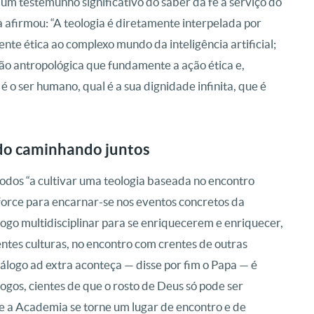
 um testemunho significativo do saber da fé a serviço do
 afirmou: “A teologia é diretamente interpelada por
te ética ao complexo mundo da inteligência artificial;
isão antropológica que fundamente a ação ética e,
 o ser humano, qual é a sua dignidade infinita, que é
ado caminhando juntos
odos “a cultivar uma teologia baseada no encontro
force para encarnar-se nos eventos concretos da
ogo multidisciplinar para se enriquecerem e enriquecer,
tes culturas, no encontro com crentes de outras
iálogo ad extra aconteça — disse por fim o Papa — é
ólogos, cientes de que o rosto de Deus só pode ser
e a Academia se torne um lugar de encontro e de