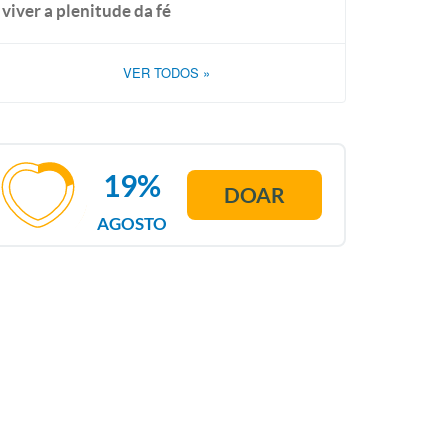
viver a plenitude da fé
VER TODOS
»
19%
DOAR
AGOSTO