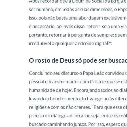
Após recordar que a Doutrina Social da Igreja é
ser humano, em todas as suas dimensões, o Papa
isso, pois não basta uma abordagem exclusivamen
é necessário, ao invés disso, referir-se a uma v
portanto, retornar à pergunta de sempre: quem é
irredutível a qualquer androide digital?”.
O rosto de Deus só pode ser busc
Concluindo seu discurso o Papa Leão convidou t
pessoal e transformador com Cristo e que se es
humanidade de hoje”. Encorajando todos ao diál
levando o bom fermento do Evangelho às diferen
religiões e com os não crentes. “Para que esse d
preciso do diálogo ad intra, ou seja, entre os te
buscado caminhando juntos. Por isso, espero qu