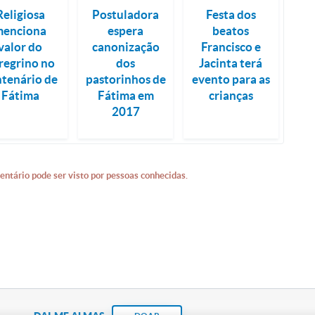
Religiosa
Postuladora
Festa dos
menciona
espera
beatos
valor do
canonização
Francisco e
regrino no
dos
Jacinta terá
ntenário de
pastorinhos de
evento para as
Fátima
Fátima em
crianças
2017
entário pode ser visto por pessoas conhecidas.