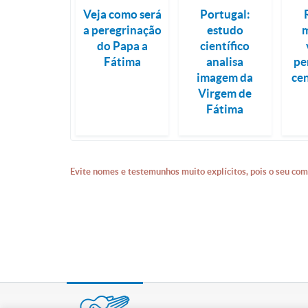
Veja como será
Portugal:
a peregrinação
estudo
do Papa a
científico
Fátima
analisa
pe
imagem da
ce
Virgem de
Fátima
Evite nomes e testemunhos muito explícitos, pois o seu com