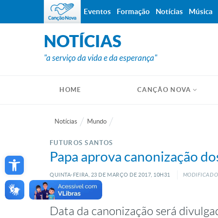
Eventos
Formação
Notícias
Música
NOTÍCIAS
"a serviço da vida e da esperança"
HOME
CANÇÃO NOVA
Notícias
Mundo
FUTUROS SANTOS
Open toolbar
Papa aprova canonização dos
QUINTA-FEIRA, 23
DE
MARÇO
DE
2017, 10H31
MODIFICADO:
Data da canonização será divulgad