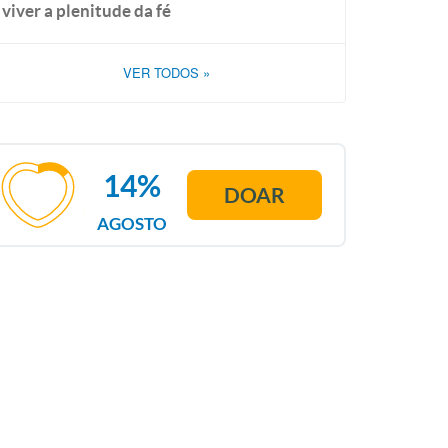
viver a plenitude da fé
VER TODOS
»
14%
DOAR
AGOSTO