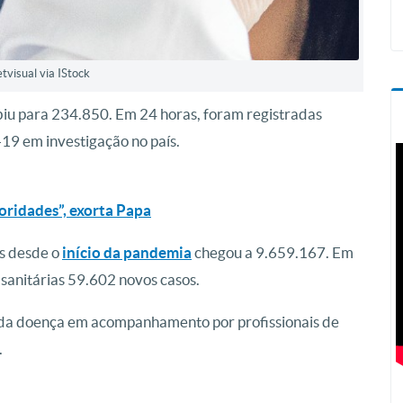
etvisual via IStock
biu para 234.850. Em 24 horas, foram registradas
19 em investigação no país.
oridades”, exorta Papa
us desde o
início da pandemia
chegou a 9.659.167. Em
sanitárias 59.602 novos casos.
s da doença em acompanhamento por profissionais de
.