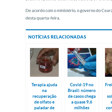
De acordo com o ministério, o governo do Ceará
desta quarta-feira.
NOTÍCIAS RELACIONADAS
Terapia ajuda
Covid-19 no
Fre
na
Brasil: número
recuperação
de casos chega
so
de olfato e
a quase 9,6
paladar de
milhões
co