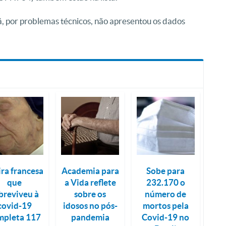
, por problemas técnicos, não apresentou os dados
ira francesa
Academia para
Sobe para
que
a Vida reflete
232.170 o
breviveu à
sobre os
número de
covid-19
idosos no pós-
mortos pela
mpleta 117
pandemia
Covid-19 no