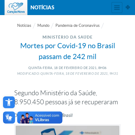
NOTÍCIAS
Notícias
Mundo
Pandemia de Coronavírus
MINISTÉRIO DA SAÚDE
Mortes por Covid-19 no Brasil
passam de 242 mil
QUINTA-FEIRA, 18
DE
FEVEREIRO
DE
2021, 8H06
MODIFICADO: QUINTA-FEIRA, 18
DE
FEVEREIRO
DE
2021, 9H31
Segundo Ministério da Saúde,
Open toolbar
8.950.450 pessoas já se recuperaram
Da redação, com Agência Brasil