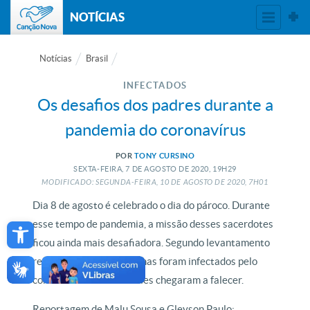
NOTÍCIAS
Notícias
Brasil
INFECTADOS
Os desafios dos padres durante a
pandemia do coronavírus
POR
TONY CURSINO
SEXTA-FEIRA, 7
DE
AGOSTO
DE
2020, 19H29
MODIFICADO: SEGUNDA-FEIRA, 10
DE
AGOSTO
DE
2020, 7H01
Dia 8 de agosto é celebrado o dia do pároco. Durante
Open toolbar
esse tempo de pandemia, a missão desses sacerdotes
ficou ainda mais desafiadora. Segundo levantamento
recente da CNBB, centenas foram infectados pelo
coronavírus e muitos deles chegaram a falecer.
Reportagem de Malu Sousa e Gleyson Paulo: