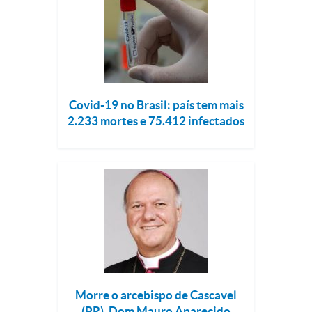
Covid-19 no Brasil: país tem mais
2.233 mortes e 75.412 infectados
Morre o arcebispo de Cascavel
(PR), Dom Mauro Aparecido