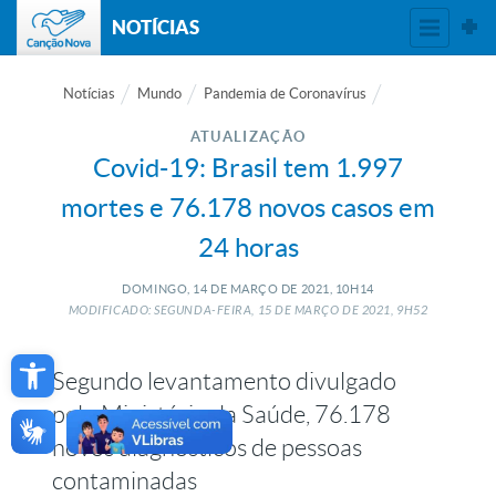
NOTÍCIAS
Notícias
Mundo
Pandemia de Coronavírus
ATUALIZAÇÃO
Covid-19: Brasil tem 1.997
mortes e 76.178 novos casos em
24 horas
DOMINGO, 14
DE
MARÇO
DE
2021, 10H14
MODIFICADO: SEGUNDA-FEIRA, 15
DE
MARÇO
DE
2021, 9H52
Open toolbar
Segundo levantamento divulgado
pelo Ministério da Saúde, 76.178
novos diagnósticos de pessoas
contaminadas