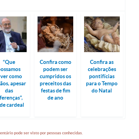
“Que
Confira como
Confira as
possamos
podem ser
celebrações
iver como
cumpridos os
pontifícias
ãos, apesar
preceitos das
para o Tempo
das
festas de fim
do Natal
ferenças”,
de ano
de cardeal
entário pode ser visto por pessoas conhecidas.