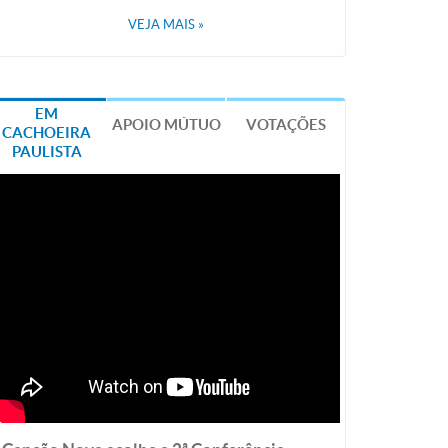
VEJA MAIS
»
EM
APOIO MÚTUO
VOTAÇÕES
CACHOEIRA
PAULISTA