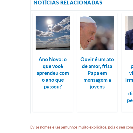
NOTÍCIAS RELACIONADAS
Ano Novo: o
Ouvir é um ato
que você
de amor, frisa
aprendeu com
Papa em
v
o ano que
mensagem a
irm
passou?
jovens
di
pe
Evite nomes e testemunhos muito explícitos, pois o seu com