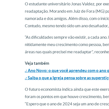
O estudante universitário Jonas Valdez, por exe
readaptação. Morando em Juiz de Fora (MG) para
namorada e dos amigos. Além disso, com o início
Contudo, mesmo tendo sido um ano desafiador, o
“As dificuldades sempre vão existir, a cada ano.
nitidamente meu crescimento como pessoa, bem
áreas nas quais precisei me readaptar”, reconhe
Veja também
.: Ano Novo: o que você aprendeu com o ano 
.: Saiba o que a Igreja pensa sobre as superst
O futuro economista indica ainda que este exerc
foram os pontos em que houve crescimento, be
“Espero que o ano de 2024 seja um ano de cres