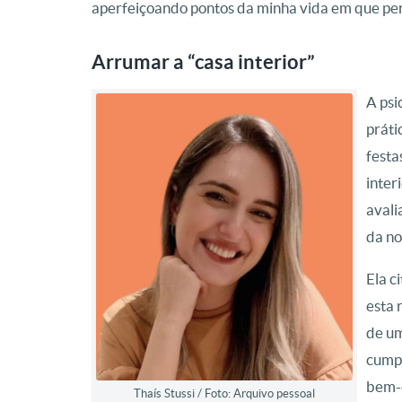
aperfeiçoando pontos da minha vida em que per
Arrumar a “casa interior”
A psi
práti
festa
inter
avali
da no
Ela c
esta 
de um
cumpr
bem-e
Thaís Stussi / Foto: Arquivo pessoal