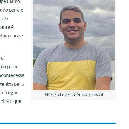
ipe Fialho
jado por ele
 ele
tante é
óximo ano se
ra
 sua parte
acontecesse.
rtantes para
 entregar
Filipe Fialho / Foto: Arquivo pessoal
itirá o que