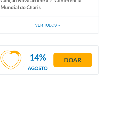
Canção Nova acolhe a 2ª Conferência
Mundial do Charis
VER TODOS
»
14%
DOAR
AGOSTO