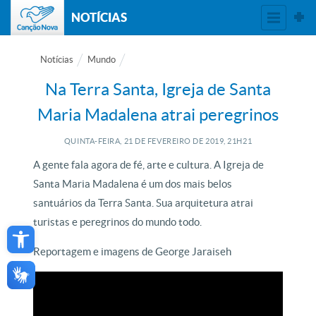
NOTÍCIAS
Notícias
Mundo
Na Terra Santa, Igreja de Santa
Maria Madalena atrai peregrinos
QUINTA-FEIRA, 21
DE
FEVEREIRO
DE
2019, 21H21
A gente fala agora de fé, arte e cultura. A Igreja de
Santa Maria Madalena é um dos mais belos
santuários da Terra Santa. Sua arquitetura atrai
Open toolbar
turistas e peregrinos do mundo todo.
Reportagem e imagens de George Jaraiseh