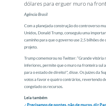
dólares para erguer muro na fron
Agência Brasil
Com a planejada construção do controverso mur
Unidos, Donald Trump, conseguiu uma important
caminho para que o governo use 2,5 bilhões de
projeto.
Trump comemorou no Twitter: “Grande vitória n
inferiores, permite que o muro na fronteira sul 
para o estado de direito!”, disse. Os juízes da
votos a favor e quatro contrários, revertendo d
congelado os recursos.
Leia também
.: Precisamos de pontes, não de muros, diz Pa