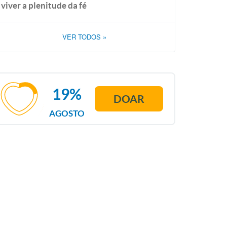
viver a plenitude da fé
VER TODOS
»
19%
DOAR
AGOSTO