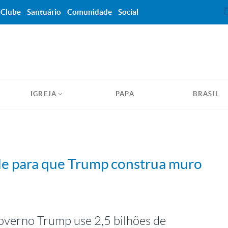
Clube
Santuário
Comunidade
Social
IGREJA
PAPA
BRASIL
rde para que Trump construa muro
overno Trump use 2,5 bilhões de