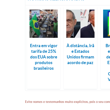
Entra em vigor
À distância, Irã
Br
tarifa de 25%
e Estados
e
dos EUA sobre
Unidos firmam
d
produtos
acordo de paz
E
brasileiros
Evite nomes e testemunhos muito explícitos, pois o seu com