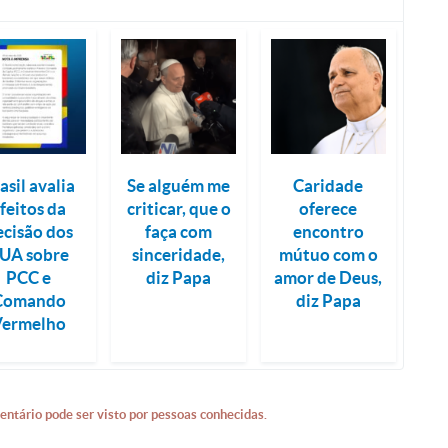
asil avalia
Se alguém me
Caridade
feitos da
criticar, que o
oferece
ecisão dos
faça com
encontro
UA sobre
sinceridade,
mútuo com o
PCC e
diz Papa
amor de Deus,
Comando
diz Papa
Vermelho
entário pode ser visto por pessoas conhecidas.