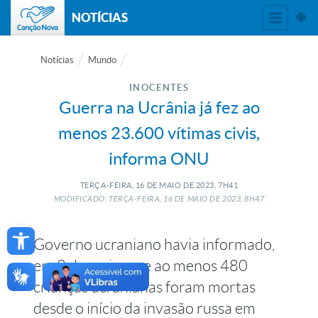
NOTÍCIAS
Notícias
Mundo
INOCENTES
Guerra na Ucrânia já fez ao
menos 23.600 vítimas civis,
informa ONU
TERÇA-FEIRA, 16
DE
MAIO
DE
2023, 7H41
MODIFICADO: TERÇA-FEIRA, 16
DE
MAIO
DE
2023, 8H47
Open toolbar
Governo ucraniano havia informado,
em 2 de maio, que ao menos 480
crianças ucranianas foram mortas
desde o início da invasão russa em