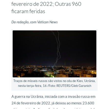
fevereiro de 2022; Outras 960
ficaram feridas
Da redação, com Vatican News
Traços de mísseis russos são vistos no céu de Kiev, Ucrânia,
nesta terça-feira, 16 /Foto: REUTERS/Gleb Garanich
A guerra na Ucrânia, iniciada com a invasão russa em
24 de fevereiro de 2022, já deixou ao menos 23.600